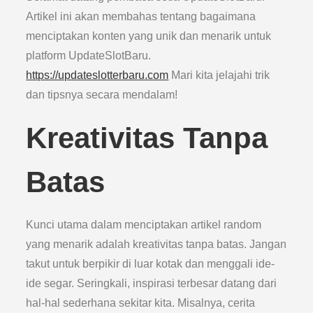
Artikel ini akan membahas tentang bagaimana
menciptakan konten yang unik dan menarik untuk
platform UpdateSlotBaru.
https://updateslotterbaru.com
Mari kita jelajahi trik
dan tipsnya secara mendalam!
Kreativitas Tanpa
Batas
Kunci utama dalam menciptakan artikel random
yang menarik adalah kreativitas tanpa batas. Jangan
takut untuk berpikir di luar kotak dan menggali ide-
ide segar. Seringkali, inspirasi terbesar datang dari
hal-hal sederhana sekitar kita. Misalnya, cerita