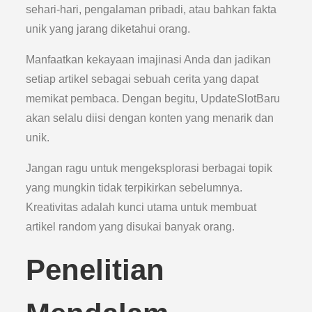
sehari-hari, pengalaman pribadi, atau bahkan fakta
unik yang jarang diketahui orang.
Manfaatkan kekayaan imajinasi Anda dan jadikan
setiap artikel sebagai sebuah cerita yang dapat
memikat pembaca. Dengan begitu, UpdateSlotBaru
akan selalu diisi dengan konten yang menarik dan
unik.
Jangan ragu untuk mengeksplorasi berbagai topik
yang mungkin tidak terpikirkan sebelumnya.
Kreativitas adalah kunci utama untuk membuat
artikel random yang disukai banyak orang.
Penelitian