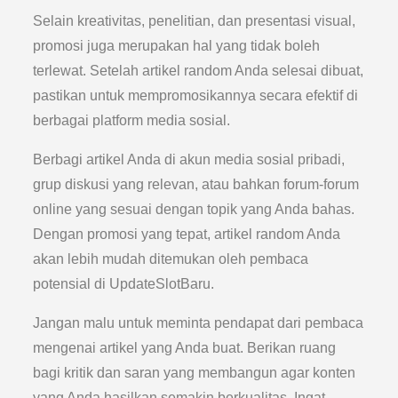
Selain kreativitas, penelitian, dan presentasi visual,
promosi juga merupakan hal yang tidak boleh
terlewat. Setelah artikel random Anda selesai dibuat,
pastikan untuk mempromosikannya secara efektif di
berbagai platform media sosial.
Berbagi artikel Anda di akun media sosial pribadi,
grup diskusi yang relevan, atau bahkan forum-forum
online yang sesuai dengan topik yang Anda bahas.
Dengan promosi yang tepat, artikel random Anda
akan lebih mudah ditemukan oleh pembaca
potensial di UpdateSlotBaru.
Jangan malu untuk meminta pendapat dari pembaca
mengenai artikel yang Anda buat. Berikan ruang
bagi kritik dan saran yang membangun agar konten
yang Anda hasilkan semakin berkualitas. Ingat,