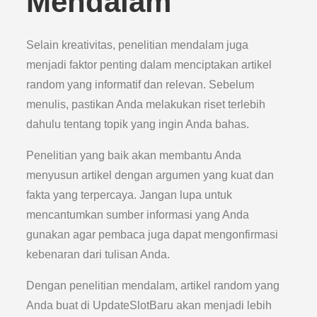
Mendalam
Selain kreativitas, penelitian mendalam juga
menjadi faktor penting dalam menciptakan artikel
random yang informatif dan relevan. Sebelum
menulis, pastikan Anda melakukan riset terlebih
dahulu tentang topik yang ingin Anda bahas.
Penelitian yang baik akan membantu Anda
menyusun artikel dengan argumen yang kuat dan
fakta yang terpercaya. Jangan lupa untuk
mencantumkan sumber informasi yang Anda
gunakan agar pembaca juga dapat mengonfirmasi
kebenaran dari tulisan Anda.
Dengan penelitian mendalam, artikel random yang
Anda buat di UpdateSlotBaru akan menjadi lebih