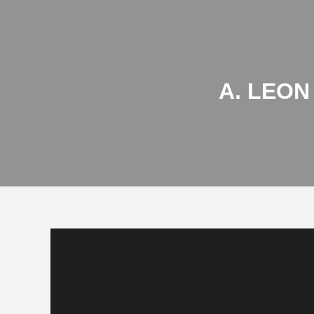
Skip
to
content
A. LEON