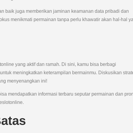
gan baik juga memberikan jaminan keamanan data pribadi dan
fokus menikmati permainan tanpa perlu khawatir akan hal-hal y
line yang aktif dan ramah. Di sini, kamu bisa berbagi
untuk meningkatkan keterampilan bermainmu. Diskusikan strat
yang menyenangkan ini!
isa mendapatkan informasi terbaru seputar permainan dan pro
slotonline.
atas