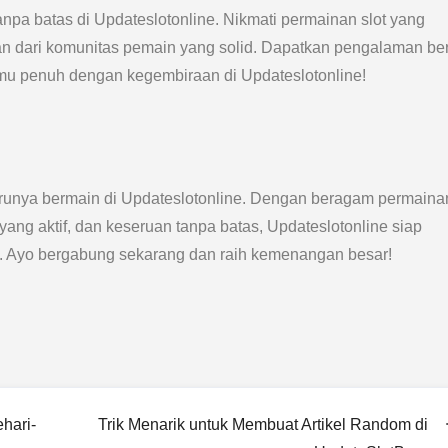
pa batas di Updateslotonline. Nikmati permainan slot yang
ian dari komunitas pemain yang solid. Dapatkan pengalaman be
imu penuh dengan kegembiraan di Updateslotonline!
unya bermain di Updateslotonline. Dengan beragam permaina
ang aktif, dan keseruan tanpa batas, Updateslotonline siap
 Ayo bergabung sekarang dan raih kemenangan besar!
hari-
Trik Menarik untuk Membuat Artikel Random di