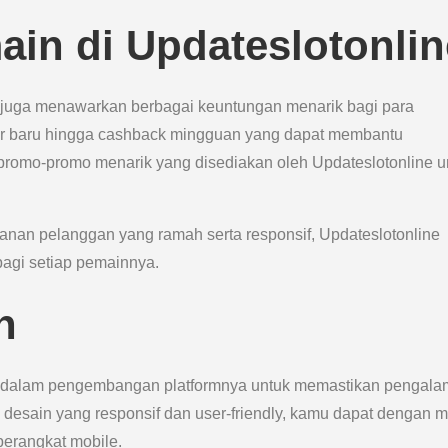
in di Updateslotonlin
 juga menawarkan berbagai keuntungan menarik bagi para
er baru hingga cashback mingguan yang dapat membantu
romo-promo menarik yang disediakan oleh Updateslotonline u
nan pelanggan yang ramah serta responsif, Updateslotonline
agi setiap pemainnya.
h
h dalam pengembangan platformnya untuk memastikan pengal
desain yang responsif dan user-friendly, kamu dapat dengan 
perangkat mobile.