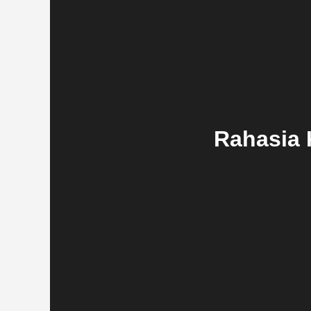
Rahasia 