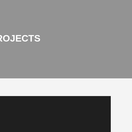
PROJECTS