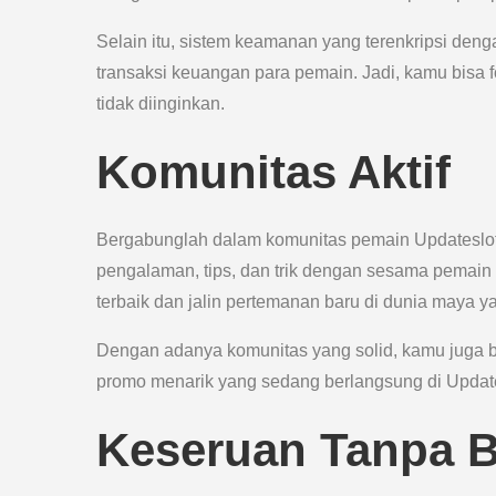
Selain itu, sistem keamanan yang terenkripsi den
transaksi keuangan para pemain. Jadi, kamu bisa 
tidak diinginkan.
Komunitas Aktif
Bergabunglah dalam komunitas pemain Updatesloton
pengalaman, tips, dan trik dengan sesama pemain 
terbaik dan jalin pertemanan baru di dunia maya 
Dengan adanya komunitas yang solid, kamu juga b
promo menarik yang sedang berlangsung di Update
Keseruan Tanpa B