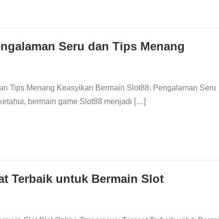
engalaman Seru dan Tips Menang
an Tips Menang Keasyikan Bermain Slot88: Pengalaman Seru
ketahui, bermain game Slot88 menjadi […]
at Terbaik untuk Bermain Slot