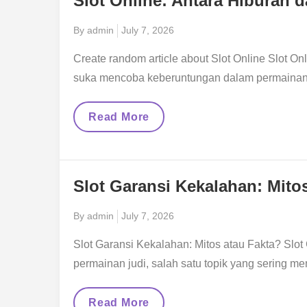
Slot Online: Antara Hiburan
Pecinta
Olahraga
Posted
By
admin
July 7, 2026
on
Create random article about Slot Online Slot O
suka mencoba keberuntungan dalam permainan?
Slot
Read More
Online:
Antara
Hiburan
Dan
Peluang
Slot Garansi Kekalahan: Mito
Menang
Besar
Posted
By
admin
July 7, 2026
on
Slot Garansi Kekalahan: Mitos atau Fakta? Slot
permainan judi, salah satu topik yang sering me
Slot
Read More