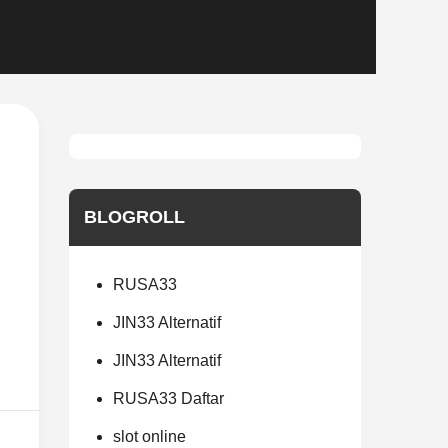
BLOGROLL
RUSA33
JIN33 Alternatif
JIN33 Alternatif
RUSA33 Daftar
slot online