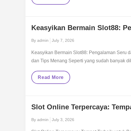
Garansi
Kekalahan:
Mitos
Atau
Fakta?
Keasyikan Bermain Slot88: P
Posted
By
admin
July 7, 2026
on
Keasyikan Bermain Slot88: Pengalaman Seru d
dan Tips Menang Seperti yang sudah banyak di
Keasyikan
Read More
Bermain
Slot88:
Pengalaman
Seru
Dan
Slot Online Terpercaya: Temp
Tips
Menang
Posted
By
admin
July 3, 2026
on