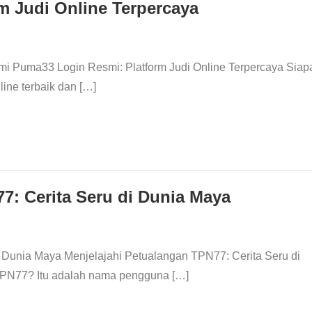
m Judi Online Terpercaya
mi Puma33 Login Resmi: Platform Judi Online Terpercaya Siap
line terbaik dan […]
7: Cerita Seru di Dunia Maya
 Dunia Maya Menjelajahi Petualangan TPN77: Cerita Seru di
PN77? Itu adalah nama pengguna […]