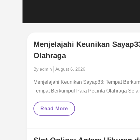
Menjelajahi Keunikan Sayap3
Olahraga
Posted
By
admin
August 6, 2026
on
Menjelajahi Keunikan Sayap33: Tempat Berkum
Tempat Berkumpul Para Pecinta Olahraga Selamat
Menjelajahi
Read More
Keunikan
Sayap33:
Tempat
Berkumpul
Para