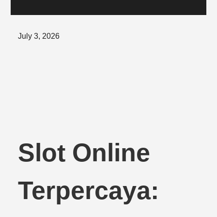
Posted
July 3, 2026
on
Slot Online
Terpercaya: