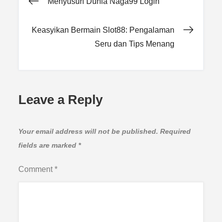
Post
Menyusuri Dunia Naga99 Login
navigation
Keasyikan Bermain Slot88: Pengalaman
Seru dan Tips Menang
Leave a Reply
Your email address will not be published.
Required
fields are marked
*
Comment
*