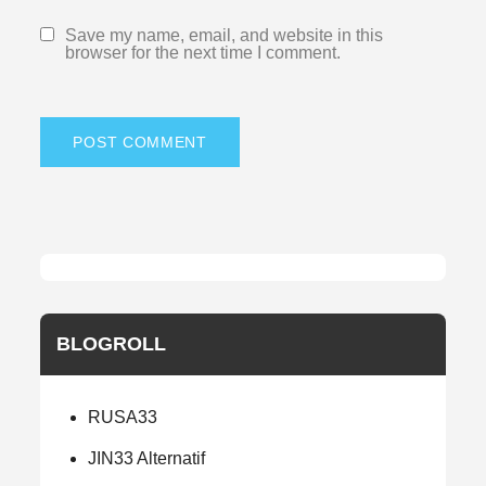
Save my name, email, and website in this
browser for the next time I comment.
BLOGROLL
RUSA33
JIN33 Alternatif