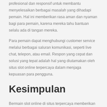
profesional dan responsif untuk membantu
menyelesaikan berbagai masalah yang dihadapi
pemain. Hal ini memberikan rasa aman dan nyaman
bagi para pemain, karena mereka tahu bantuan
selalu ada di tangan mereka.
Para pemain dapat menghubungi customer service
melalui berbagai saluran komunikasi, seperti live
chat, telepon, atau email. Respon yang cepat dan
solusi yang tepat adalah hal yang diutamakan oleh
situs slot online terpercaya dalam menjaga
kepuasan para pengguna.
Kesimpulan
Bermain slot online di situs terpercaya memberikan