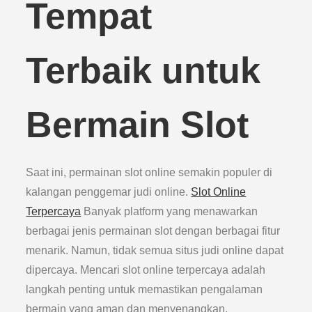
Tempat
Terbaik untuk
Bermain Slot
Saat ini, permainan slot online semakin populer di
kalangan penggemar judi online.
Slot Online
Terpercaya
Banyak platform yang menawarkan
berbagai jenis permainan slot dengan berbagai fitur
menarik. Namun, tidak semua situs judi online dapat
dipercaya. Mencari slot online terpercaya adalah
langkah penting untuk memastikan pengalaman
bermain yang aman dan menyenangkan.