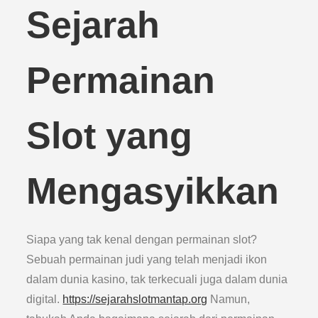
Sejarah
Permainan
Slot yang
Mengasyikkan
Siapa yang tak kenal dengan permainan slot?
Sebuah permainan judi yang telah menjadi ikon
dalam dunia kasino, tak terkecuali juga dalam dunia
digital.
https://sejarahslotmantap.org
Namun,