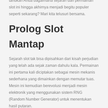
tahukah Anda bagaimana sejarah dari permainan
slot ini hingga akhirnya menjadi begitu populer
seperti sekarang? Mari kita telusuri bersama.
Prolog Slot
Mantap
Sejarah slot tak bisa dipisahkan dari kisah perjudian
yang telah ada sejak zaman dahulu kala. Permainan
ini pertama kali diciptakan sebagai mesin mekanis
sederhana yang dimainkan dengan memutar tuas.
Mesin ini kemudian berevolusi menjadi mesin
elektronik yang menggunakan sistem RNG
(Random Number Generator) untuk menentukan
hasil putaran.