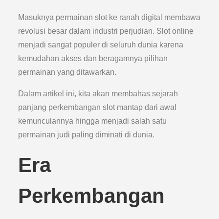
Masuknya permainan slot ke ranah digital membawa
revolusi besar dalam industri perjudian. Slot online
menjadi sangat populer di seluruh dunia karena
kemudahan akses dan beragamnya pilihan
permainan yang ditawarkan.
Dalam artikel ini, kita akan membahas sejarah
panjang perkembangan slot mantap dari awal
kemunculannya hingga menjadi salah satu
permainan judi paling diminati di dunia.
Era
Perkembangan