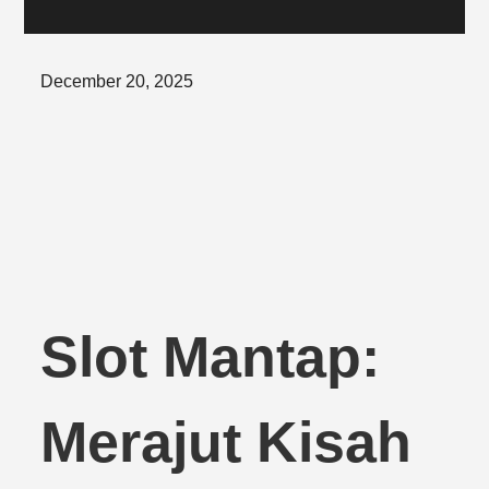
Posted
December 20, 2025
on
Slot Mantap:
Merajut Kisah