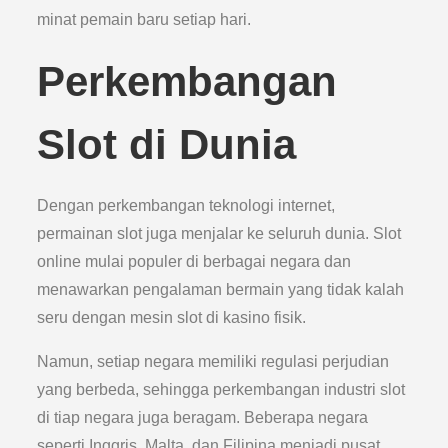
minat pemain baru setiap hari.
Perkembangan
Slot di Dunia
Dengan perkembangan teknologi internet,
permainan slot juga menjalar ke seluruh dunia. Slot
online mulai populer di berbagai negara dan
menawarkan pengalaman bermain yang tidak kalah
seru dengan mesin slot di kasino fisik.
Namun, setiap negara memiliki regulasi perjudian
yang berbeda, sehingga perkembangan industri slot
di tiap negara juga beragam. Beberapa negara
seperti Inggris, Malta, dan Filipina menjadi pusat