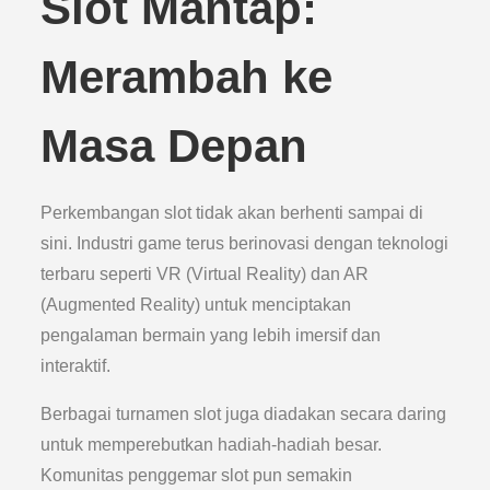
Slot Mantap:
Merambah ke
Masa Depan
Perkembangan slot tidak akan berhenti sampai di
sini. Industri game terus berinovasi dengan teknologi
terbaru seperti VR (Virtual Reality) dan AR
(Augmented Reality) untuk menciptakan
pengalaman bermain yang lebih imersif dan
interaktif.
Berbagai turnamen slot juga diadakan secara daring
untuk memperebutkan hadiah-hadiah besar.
Komunitas penggemar slot pun semakin