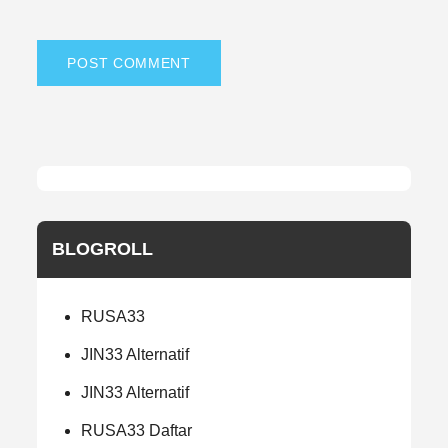
BLOGROLL
RUSA33
JIN33 Alternatif
JIN33 Alternatif
RUSA33 Daftar