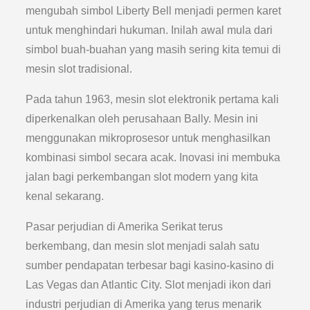
mengubah simbol Liberty Bell menjadi permen karet
untuk menghindari hukuman. Inilah awal mula dari
simbol buah-buahan yang masih sering kita temui di
mesin slot tradisional.
Pada tahun 1963, mesin slot elektronik pertama kali
diperkenalkan oleh perusahaan Bally. Mesin ini
menggunakan mikroprosesor untuk menghasilkan
kombinasi simbol secara acak. Inovasi ini membuka
jalan bagi perkembangan slot modern yang kita
kenal sekarang.
Pasar perjudian di Amerika Serikat terus
berkembang, dan mesin slot menjadi salah satu
sumber pendapatan terbesar bagi kasino-kasino di
Las Vegas dan Atlantic City. Slot menjadi ikon dari
industri perjudian di Amerika yang terus menarik