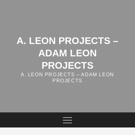
Skip
to
content
A. LEON PROJECTS –
ADAM LEON
PROJECTS
A. LEON PROJECTS – ADAM LEON
PROJECTS