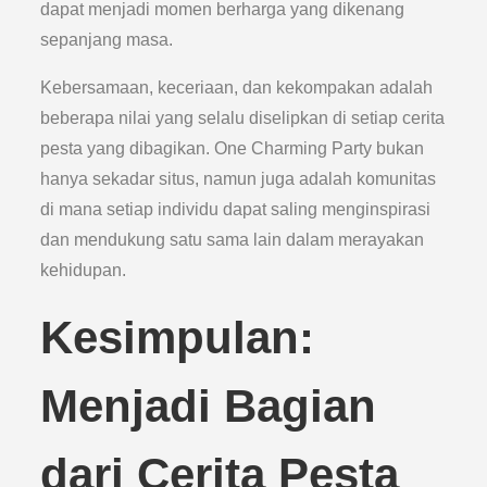
dapat menjadi momen berharga yang dikenang
sepanjang masa.
Kebersamaan, keceriaan, dan kekompakan adalah
beberapa nilai yang selalu diselipkan di setiap cerita
pesta yang dibagikan. One Charming Party bukan
hanya sekadar situs, namun juga adalah komunitas
di mana setiap individu dapat saling menginspirasi
dan mendukung satu sama lain dalam merayakan
kehidupan.
Kesimpulan:
Menjadi Bagian
dari Cerita Pesta