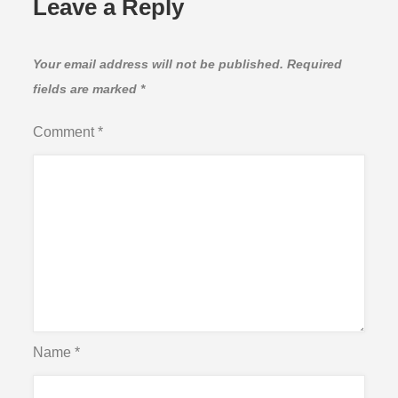
Leave a Reply
Your email address will not be published.
Required
fields are marked
*
Comment
*
Name
*