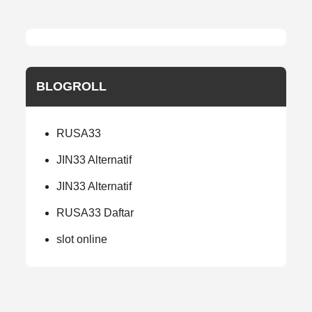
BLOGROLL
RUSA33
JIN33 Alternatif
JIN33 Alternatif
RUSA33 Daftar
slot online