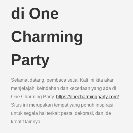
di One
Charming
Party
Selamat datang, pembaca setia! Kali ini kita akan
menjelajahi keindahan dan keceriaan yang ada di
One Charming Party.
https://onecharmingparty.com/
Situs ini merupakan tempat yang penuh inspirasi
untuk segala hal terkait pesta, dekorasi, dan ide
kreatif lainnya.