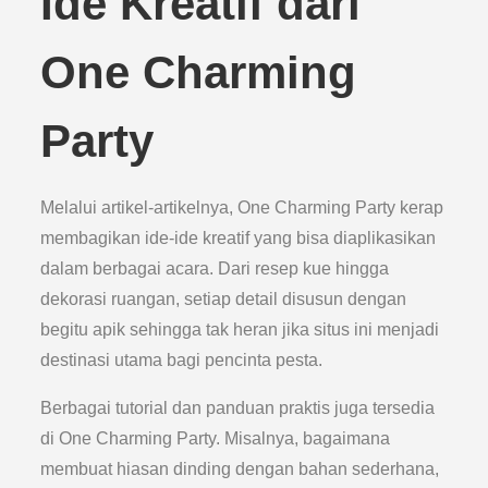
Ide Kreatif dari
One Charming
Party
Melalui artikel-artikelnya, One Charming Party kerap
membagikan ide-ide kreatif yang bisa diaplikasikan
dalam berbagai acara. Dari resep kue hingga
dekorasi ruangan, setiap detail disusun dengan
begitu apik sehingga tak heran jika situs ini menjadi
destinasi utama bagi pencinta pesta.
Berbagai tutorial dan panduan praktis juga tersedia
di One Charming Party. Misalnya, bagaimana
membuat hiasan dinding dengan bahan sederhana,