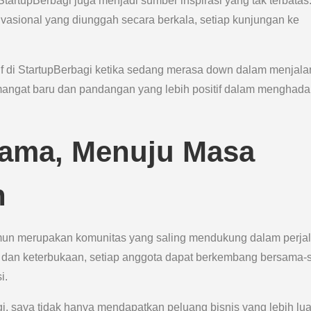
tartupBerbagi juga menjadi sumber inspirasi yang tak terbatas.
tivasional yang diunggah secara berkala, setiap kunjungan ke
atif di StartupBerbagi ketika sedang merasa down dalam menjala
emangat baru dan pandangan yang lebih positif dalam menghada
ama, Menuju Masa
h
amun merupakan komunitas yang saling mendukung dalam perja
dan keterbukaan, setiap anggota dapat berkembang bersama-
i.
, saya tidak hanya mendapatkan peluang bisnis yang lebih lua