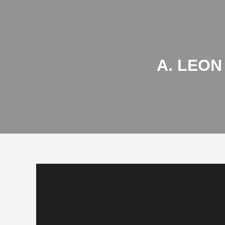
Skip
to
content
A. LEON