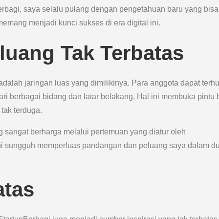
pBerbagi, saya selalu pulang dengan pengetahuan baru yang bis
memang menjadi kunci sukses di era digital ini.
luang Tak Terbatas
dalah jaringan luas yang dimilikinya. Para anggota dapat ter
dari berbagai bidang dan latar belakang. Hal ini membuka pintu 
tak terduga.
g sangat berharga melalui pertemuan yang diatur oleh
rm ini sungguh memperluas pandangan dan peluang saya dalam d
atas