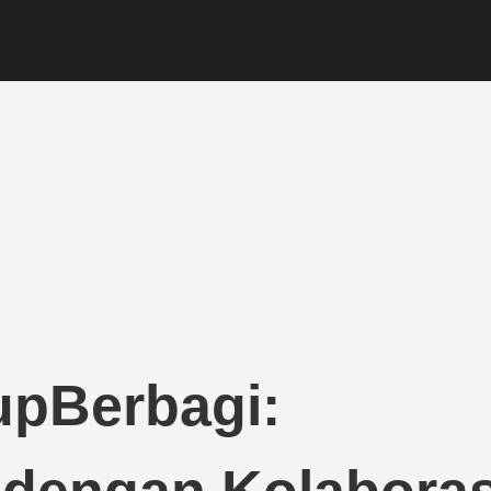
upBerbagi: