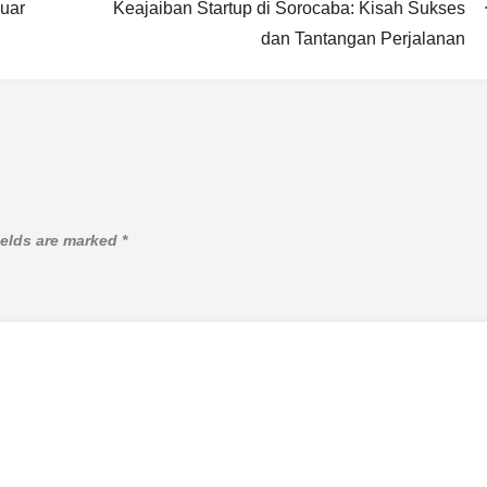
uar
Keajaiban Startup di Sorocaba: Kisah Sukses
dan Tantangan Perjalanan
ields are marked
*