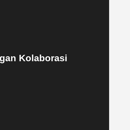
ngan Kolaborasi