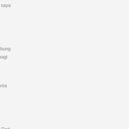
a saya
hubung
bagi
unia