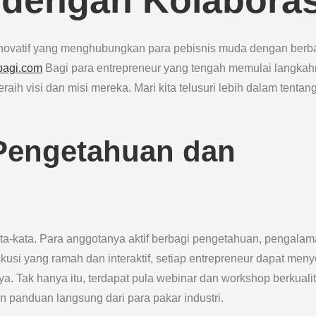
 dengan Kolaboras
m inovatif yang menghubungkan para pebisnis muda dengan berb
rbagi.com
Bagi para entrepreneur yang tengah memulai langkah
aih visi dan misi mereka. Mari kita telusuri lebih dalam tentan
Pengetahuan dan
ata-kata. Para anggotanya aktif berbagi pengetahuan, pengalam
usi yang ramah dan interaktif, setiap entrepreneur dapat men
. Tak hanya itu, terdapat pula webinar dan workshop berkuali
n panduan langsung dari para pakar industri.