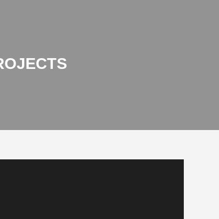
PROJECTS