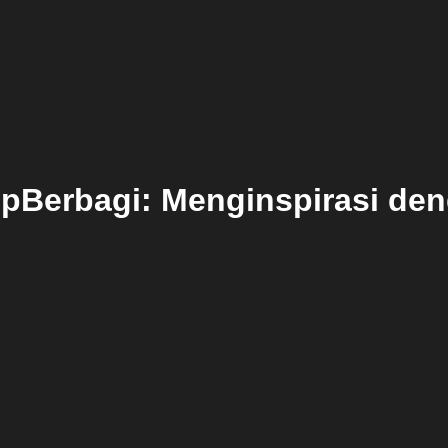
upBerbagi: Menginspirasi de