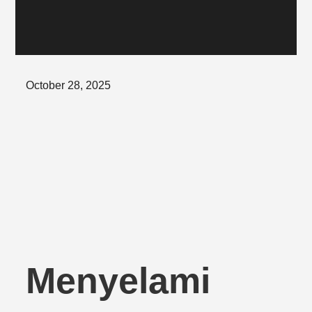
Posted
October 28, 2025
on
Menyelami