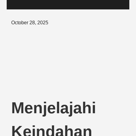
Posted
October 28, 2025
on
Menjelajahi
Keindahan