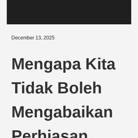
Posted
December 13, 2025
on
Mengapa Kita
Tidak Boleh
Mengabaikan
Perhiasan