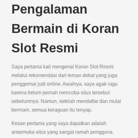
Pengalaman
Bermain di Koran
Slot Resmi
Saya pertama kali mengenal Koran Slot Resmi
melalui rekomendasi dari teman dekat yang juga
penggemar judi online. Awalnya, saya agak ragu
karena belum pernah mencoba situs tersebut
sebelumnya. Namun, setelah mendaftar dan mulai
bermain, semua keraguan itu lenyap.
Kesan pertama yang saya dapatkan adalah
antarmuka situs yang sangat ramah pengguna.