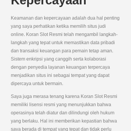
Kepercayaan
Keamanan dan kepercayaan adalah dua hal penting
yang saya perhatikan ketika memilih situs judi
online. Koran Slot Resmi telah mengambil langkah-
langkah yang tepat untuk memastikan data pribadi
dan transaksi keuangan para pemain tetap aman.
Sistem enkripsi yang canggih serta kolaborasi
dengan penyedia layanan keuangan terpercaya
menjadikan situs ini sebagai tempat yang dapat
dipercaya untuk bermain.
Saya juga merasa tenang karena Koran Slot Resmi
memiliki lisensi resmi yang menunjukkan bahwa
operasinya telah diatur dan dilindungi oleh hukum
yang berlaku. Hal ini memberikan kepastian bahwa
saya berada di tempat yang tepat dan tidak perlu