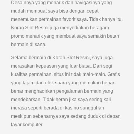
Desainnya yang menarik dan navigasinya yang
mudah membuat saya bisa dengan cepat
menemukan permainan favorit saya. Tidak hanya itu,
Koran Slot Resmi juga menyediakan beragam
promo menarik yang membuat saya semakin betah
bermain di sana.
Selama bermain di Koran Slot Resmi, saya juga
merasakan kepuasan yang luar biasa. Dari segi
kualitas permainan, situs ini tidak main-main. Grafis
yang tajam dan efek suara yang memukau benar-
benar menghadirkan pengalaman bermain yang
mendebarkan. Tidak heran jika saya sering kali
merasa seperti berada di kasino sungguhan
meskipun sebenarnya saya sedang duduk di depan
layar komputer.