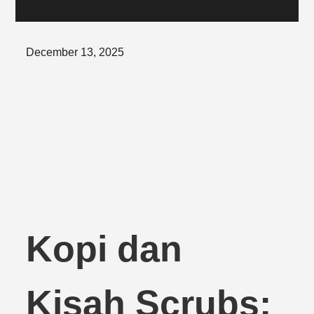
Posted
December 13, 2025
on
Kopi dan
Kisah Scrubs: