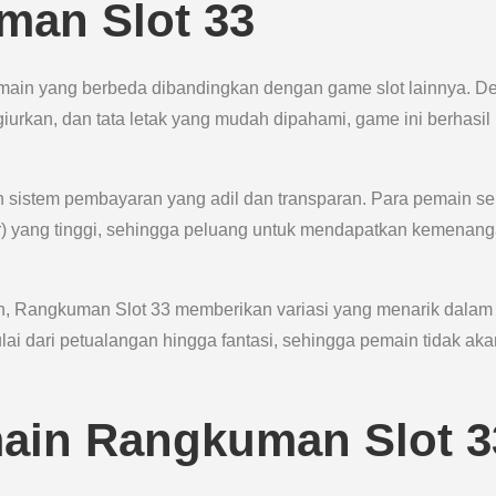
man Slot 33
in yang berbeda dibandingkan dengan game slot lainnya. D
giurkan, dan tata letak yang mudah dipahami, game ini berhasil
n sistem pembayaran yang adil dan transparan. Para pemain se
r) yang tinggi, sehingga peluang untuk mendapatkan kemenan
n, Rangkuman Slot 33 memberikan variasi yang menarik dalam
lai dari petualangan hingga fantasi, sehingga pemain tidak aka
ain Rangkuman Slot 3