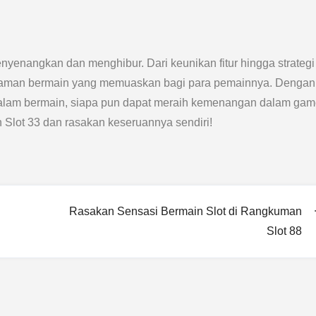
enangkan dan menghibur. Dari keunikan fitur hingga strategi
alaman bermain yang memuaskan bagi para pemainnya. Dengan
alam bermain, siapa pun dapat meraih kemenangan dalam game
 Slot 33 dan rasakan keseruannya sendiri!
Rasakan Sensasi Bermain Slot di Rangkuman
Slot 88