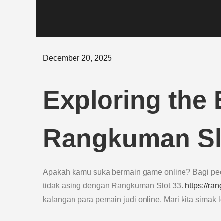
Posted
December 20, 2025
on
Exploring the 
Rangkuman Sl
Apakah kamu suka bermain game online? Bagi peci
tidak asing dengan Rangkuman Slot 33.
https://ra
kalangan para pemain judi online. Mari kita simak 