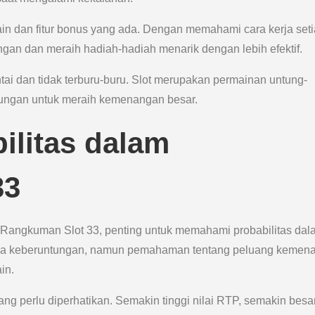
ain dan fitur bonus yang ada. Dengan memahami cara kerja set
gan dan meraih hadiah-hadiah menarik dengan lebih efektif.
tai dan tidak terburu-buru. Slot merupakan permainan untung-
tungan untuk meraih kemenangan besar.
litas dalam
33
 Rangkuman Slot 33, penting untuk memahami probabilitas dal
pada keberuntungan, namun pemahaman tentang peluang kemen
in.
ang perlu diperhatikan. Semakin tinggi nilai RTP, semakin besa