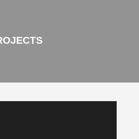
PROJECTS