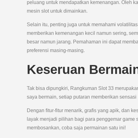
peluang untuk mendapatkan kemenangan. Oleh kar
mesin slot untuk dimainkan.
Selain itu, penting juga untuk memahami volatilit
memberikan kemenangan kecil namun sering, semen
besar namun jarang. Pemahaman ini dapat memban
preferensi masing-masing.
Keseruan Bermai
Tak bisa dipungkiri, Rangkuman Slot 33 merupak
saya bermain, setiap putaran memberikan sensasi
Dengan fitur-fitur menarik, grafis yang apik, da
layak menjadi pilihan bagi para penggemar game s
membosankan, coba saja permainan satu ini!