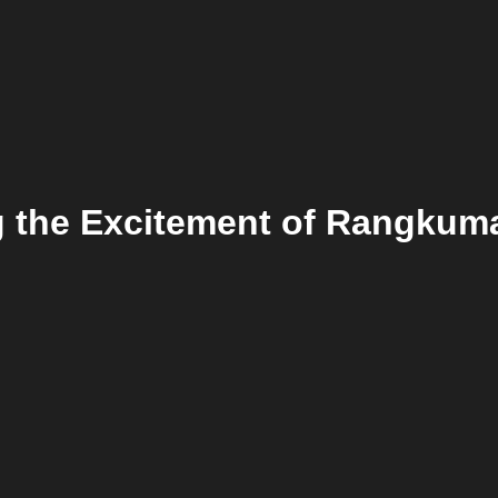
g the Excitement of Rangkuma