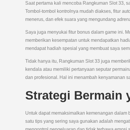
Saat pertama kali mencoba Rangkuman Slot 33, s
Tombol-tombol kontrolnya mudah diakses, fitur au
menerus, dan efek suara yang mengundang adren
Saya juga menyukai fitur bonus dalam game ini. Mu
memberikan kesempatan untuk mendapatkan hadiah
mendapat hadiah spesial yang membuat saya sema
Tidak hanya itu, Rangkuman Slot 33 juga memberi
kendala atau memiliki pertanyaan seputar permai
dan profesional. Hal ini menambah kenyamanan sa
Strategi Bermain 
Untuk dapat memaksimalkan kemenangan dalam ber
satu tips yang sering saya gunakan adalah menga
mengontrol pengeluaran dan tidak terbawa emosi 