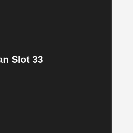
n Slot 33