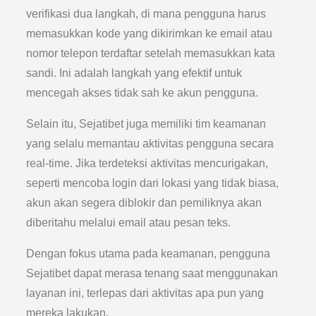
verifikasi dua langkah, di mana pengguna harus
memasukkan kode yang dikirimkan ke email atau
nomor telepon terdaftar setelah memasukkan kata
sandi. Ini adalah langkah yang efektif untuk
mencegah akses tidak sah ke akun pengguna.
Selain itu, Sejatibet juga memiliki tim keamanan
yang selalu memantau aktivitas pengguna secara
real-time. Jika terdeteksi aktivitas mencurigakan,
seperti mencoba login dari lokasi yang tidak biasa,
akun akan segera diblokir dan pemiliknya akan
diberitahu melalui email atau pesan teks.
Dengan fokus utama pada keamanan, pengguna
Sejatibet dapat merasa tenang saat menggunakan
layanan ini, terlepas dari aktivitas apa pun yang
mereka lakukan.