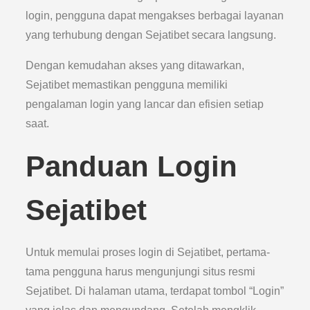
login, pengguna dapat mengakses berbagai layanan
yang terhubung dengan Sejatibet secara langsung.
Dengan kemudahan akses yang ditawarkan,
Sejatibet memastikan pengguna memiliki
pengalaman login yang lancar dan efisien setiap
saat.
Panduan Login
Sejatibet
Untuk memulai proses login di Sejatibet, pertama-
tama pengguna harus mengunjungi situs resmi
Sejatibet. Di halaman utama, terdapat tombol “Login”