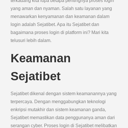
terkadang kita lupa betapa pentingnya proses login
yang aman dan nyaman. Salah satu layanan yang
menawarkan kenyamanan dan keamanan dalam
login adalah Sejatibet. Apa itu Sejatibet dan
bagaimana proses login di platform ini? Mari kita
telusuri lebih dalam.
Keamanan
Sejatibet
Sejatibet dikenal dengan sistem keamanannya yang
terpercaya. Dengan menggabungkan teknologi
enkripsi mutakhir dan sistem keamanan ganda,
Sejatibet memastikan data penggunanya aman dari
serangan cyber. Proses login di Sejatibet melibatkan