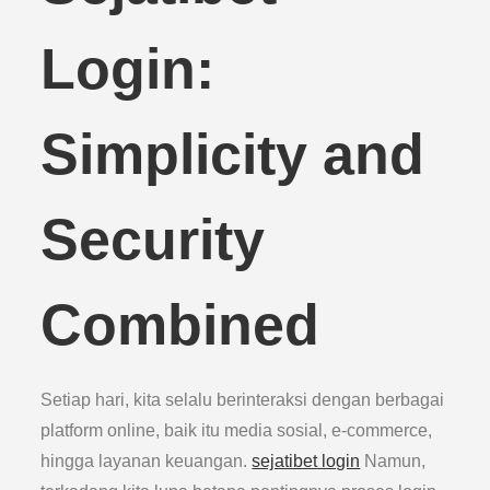
Login:
Simplicity and
Security
Combined
Setiap hari, kita selalu berinteraksi dengan berbagai
platform online, baik itu media sosial, e-commerce,
hingga layanan keuangan.
sejatibet login
Namun,