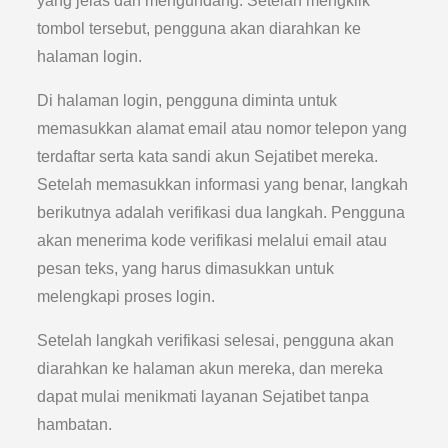
yang jelas dan mengundang. Setelah mengklik
tombol tersebut, pengguna akan diarahkan ke
halaman login.
Di halaman login, pengguna diminta untuk
memasukkan alamat email atau nomor telepon yang
terdaftar serta kata sandi akun Sejatibet mereka.
Setelah memasukkan informasi yang benar, langkah
berikutnya adalah verifikasi dua langkah. Pengguna
akan menerima kode verifikasi melalui email atau
pesan teks, yang harus dimasukkan untuk
melengkapi proses login.
Setelah langkah verifikasi selesai, pengguna akan
diarahkan ke halaman akun mereka, dan mereka
dapat mulai menikmati layanan Sejatibet tanpa
hambatan.