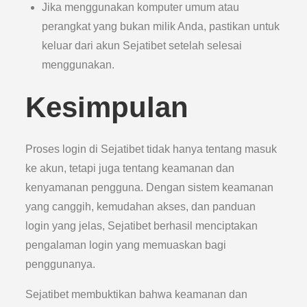
Jika menggunakan komputer umum atau
perangkat yang bukan milik Anda, pastikan untuk
keluar dari akun Sejatibet setelah selesai
menggunakan.
Kesimpulan
Proses login di Sejatibet tidak hanya tentang masuk
ke akun, tetapi juga tentang keamanan dan
kenyamanan pengguna. Dengan sistem keamanan
yang canggih, kemudahan akses, dan panduan
login yang jelas, Sejatibet berhasil menciptakan
pengalaman login yang memuaskan bagi
penggunanya.
Sejatibet membuktikan bahwa keamanan dan