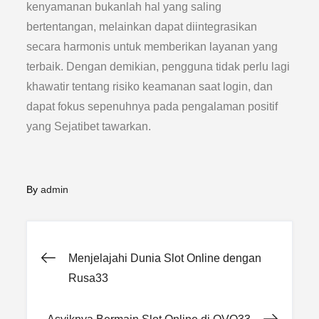
kenyamanan bukanlah hal yang saling
bertentangan, melainkan dapat diintegrasikan
secara harmonis untuk memberikan layanan yang
terbaik. Dengan demikian, pengguna tidak perlu lagi
khawatir tentang risiko keamanan saat login, dan
dapat fokus sepenuhnya pada pengalaman positif
yang Sejatibet tawarkan.
By
admin
Post
Menjelajahi Dunia Slot Online dengan
Rusa33
navigation