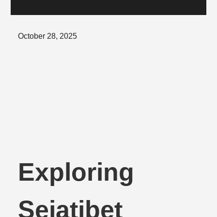
Posted
October 28, 2025
on
Exploring
Sejatibet