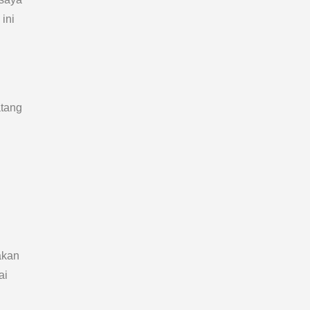
ini
atang
akan
ai