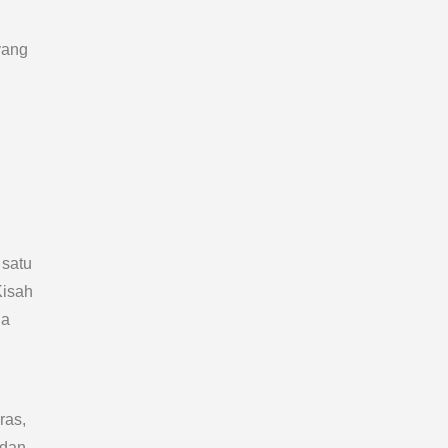
yang
 satu
Kisah
ja
ras,
 dan