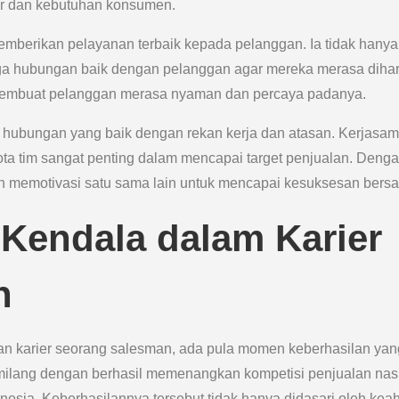
ar dan kebutuhan konsumen.
emberikan pelayanan terbaik kepada pelanggan. Ia tidak hanya
aga hubungan baik dengan pelanggan agar mereka merasa dihar
s membuat pelanggan merasa nyaman dan percaya padanya.
n hubungan yang baik dengan rekan kerja dan atasan. Kerjasa
ota tim sangat penting dalam mencapai target penjualan. Deng
n memotivasi satu sama lain untuk mencapai kesuksesan bers
 Kendala dalam Karier
n
nan karier seorang salesman, ada pula momen keberhasilan yan
gemilang dengan berhasil memenangkan kompetisi penjualan nas
onesia. Keberhasilannya tersebut tidak hanya didasari oleh keah