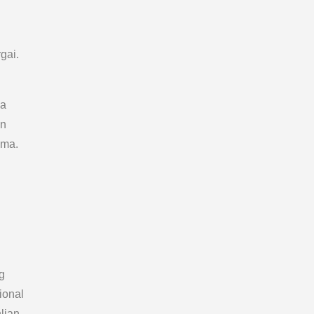
gai.
ma
an
ama.
g
ional
lian