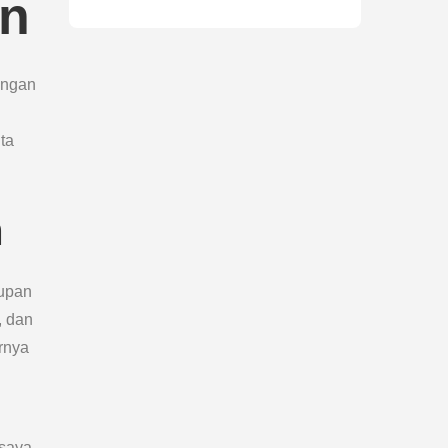
an
ungan
ta
n
dupan
, dan
rnya
 saya