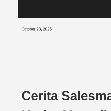
Posted
October 28, 2025
on
Cerita Sales