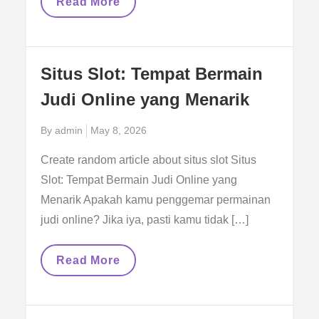
Mengenal
Read More
Lebih
Dekat
Dunia
Permainan
Slot
Situs Slot: Tempat Bermain
Judi Online yang Menarik
Posted
By
admin
May 8, 2026
on
Create random article about situs slot Situs
Slot: Tempat Bermain Judi Online yang
Menarik Apakah kamu penggemar permainan
judi online? Jika iya, pasti kamu tidak […]
Situs
Read More
Slot:
Tempat
Bermain
Judi