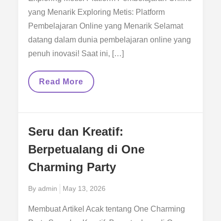
yang Menarik Exploring Metis: Platform
Pembelajaran Online yang Menarik Selamat
datang dalam dunia pembelajaran online yang
penuh inovasi! Saat ini, […]
Exploring
Read More
Metis:
Platform
Pembelajaran
Online
Yang
Seru dan Kreatif:
Menarik
Berpetualang di One
Charming Party
Posted
By
admin
May 13, 2026
on
Membuat Artikel Acak tentang One Charming