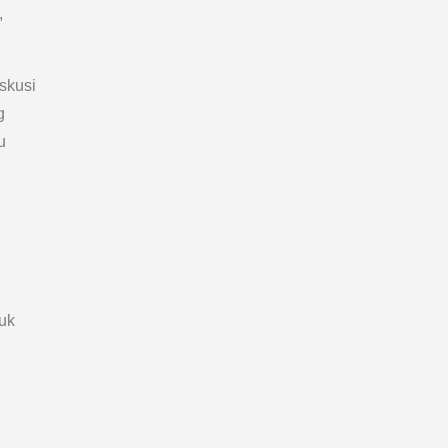
,
skusi
g
u
uk