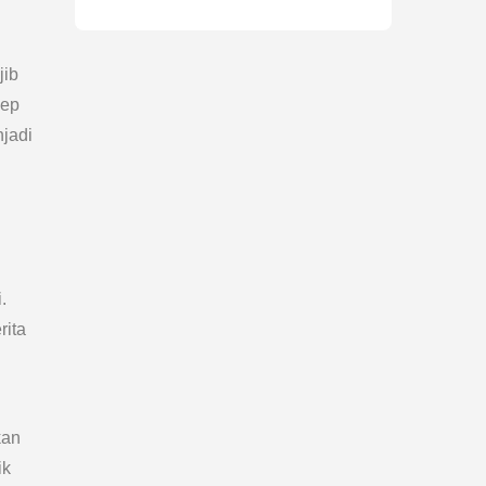
jib
ep
jadi
.
rita
kan
ik