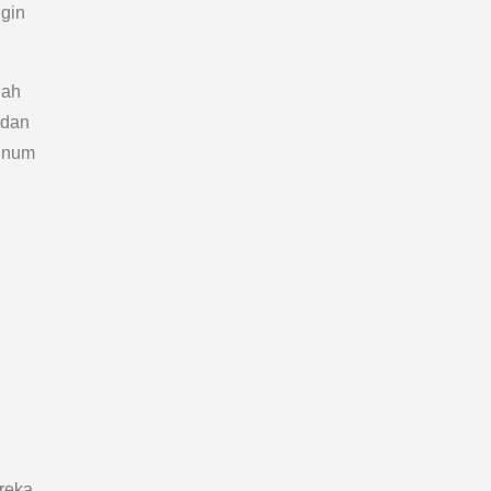
ngin
dah
 dan
minum
.
reka