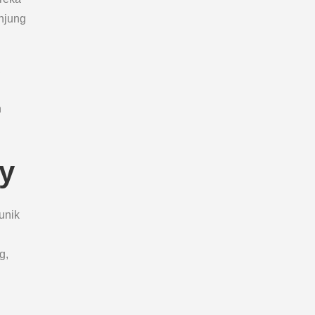
unjung
,
n
y
unik
g,