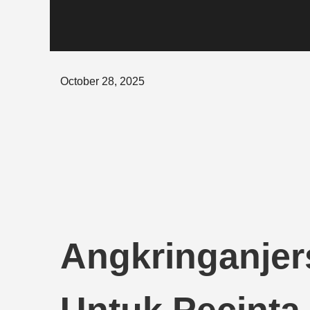
Posted
October 28, 2025
on
Angkringanjer