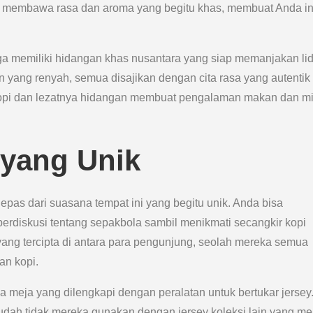
ini membawa rasa dan aroma yang begitu khas, membuat Anda i
ga memiliki hidangan khas nusantara yang siap memanjakan li
an yang renyah, semua disajikan dengan cita rasa yang autentik
kopi dan lezatnya hidangan membuat pengalaman makan dan 
yang Unik
 lepas dari suasana tempat ini yang begitu unik. Anda bisa
erdiskusi tentang sepakbola sambil menikmati secangkir kopi
ng tercipta di antara para pengunjung, seolah mereka semua
an kopi.
meja yang dilengkapi dengan peralatan untuk bertukar jersey
dah tidak mereka gunakan dengan jersey koleksi lain yang me